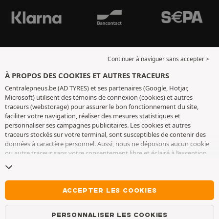
Continuer à naviguer sans accepter >
À PROPOS DES COOKIES ET AUTRES TRACEURS
Centralepneus.be (AD TYRES) et ses partenaires (Google, Hotjar,
Microsoft) utilisent des témoins de connexion (cookies) et autres
traceurs (webstorage) pour assurer le bon fonctionnement du site,
faciliter votre navigation, réaliser des mesures statistiques et
personnaliser ses campagnes publicitaires. Les cookies et autres
traceurs stockés sur votre terminal, sont susceptibles de contenir des
données à caractère personnel. Aussi, nous ne déposons aucun cookie
ou autre traceur sans votre consentement libre et éclairé à l’exception
de ceux indispensables pour le fonctionnement du site. Nous
conservons votre choix pendant 6 mois. Vous pouvez retirer votre
consentement à tout moment en vous rendant sur la
page cookies et
autres traceurs
. Vous pouvez choisir de continuer à naviguer sans
ACCEPTER LES COOKIES
accepter le dépôt de cookies ou autres traceurs. Le refus ne fait pas
obstacle à l’accès aux services AD TYRES. Pour plus d’informations, nous
PERSONNALISER LES COOKIES
vous invitons à consulter
la page cookies et autres traceurs
.