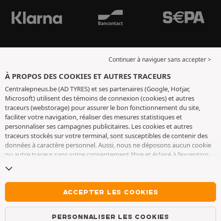
Continuer à naviguer sans accepter >
À PROPOS DES COOKIES ET AUTRES TRACEURS
Centralepneus.be (AD TYRES) et ses partenaires (Google, Hotjar,
Microsoft) utilisent des témoins de connexion (cookies) et autres
traceurs (webstorage) pour assurer le bon fonctionnement du site,
faciliter votre navigation, réaliser des mesures statistiques et
personnaliser ses campagnes publicitaires. Les cookies et autres
traceurs stockés sur votre terminal, sont susceptibles de contenir des
données à caractère personnel. Aussi, nous ne déposons aucun cookie
ou autre traceur sans votre consentement libre et éclairé à l’exception
de ceux indispensables pour le fonctionnement du site. Nous
conservons votre choix pendant 6 mois. Vous pouvez retirer votre
consentement à tout moment en vous rendant sur la
page cookies et
autres traceurs
. Vous pouvez choisir de continuer à naviguer sans
ACCEPTER LES COOKIES
accepter le dépôt de cookies ou autres traceurs. Le refus ne fait pas
obstacle à l’accès aux services AD TYRES. Pour plus d’informations, nous
PERSONNALISER LES COOKIES
vous invitons à consulter
la page cookies et autres traceurs
.