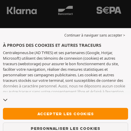
Continuer à naviguer sans accepter >
À PROPOS DES COOKIES ET AUTRES TRACEURS
Centralepneus.be (AD TYRES) et ses partenaires (Google, Hotjar,
Microsoft) utilisent des témoins de connexion (cookies) et autres
traceurs (webstorage) pour assurer le bon fonctionnement du site,
faciliter votre navigation, réaliser des mesures statistiques et
personnaliser ses campagnes publicitaires. Les cookies et autres
traceurs stockés sur votre terminal, sont susceptibles de contenir des
données à caractère personnel. Aussi, nous ne déposons aucun cookie
ou autre traceur sans votre consentement libre et éclairé à l’exception
de ceux indispensables pour le fonctionnement du site. Nous
conservons votre choix pendant 6 mois. Vous pouvez retirer votre
consentement à tout moment en vous rendant sur la
page cookies et
autres traceurs
. Vous pouvez choisir de continuer à naviguer sans
ACCEPTER LES COOKIES
accepter le dépôt de cookies ou autres traceurs. Le refus ne fait pas
obstacle à l’accès aux services AD TYRES. Pour plus d’informations, nous
PERSONNALISER LES COOKIES
vous invitons à consulter
la page cookies et autres traceurs
.