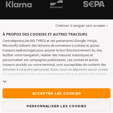
Continuer à naviguer sans accepter >
À PROPOS DES COOKIES ET AUTRES TRACEURS
Centralepneus.be (AD TYRES) et ses partenaires (Google, Hotjar,
Microsoft) utilisent des témoins de connexion (cookies) et autres
traceurs (webstorage) pour assurer le bon fonctionnement du site,
faciliter votre navigation, réaliser des mesures statistiques et
personnaliser ses campagnes publicitaires. Les cookies et autres
traceurs stockés sur votre terminal, sont susceptibles de contenir des
données à caractère personnel. Aussi, nous ne déposons aucun cookie
ou autre traceur sans votre consentement libre et éclairé à l’exception
de ceux indispensables pour le fonctionnement du site. Nous
conservons votre choix pendant 6 mois. Vous pouvez retirer votre
consentement à tout moment en vous rendant sur la
page cookies et
autres traceurs
. Vous pouvez choisir de continuer à naviguer sans
ACCEPTER LES COOKIES
accepter le dépôt de cookies ou autres traceurs. Le refus ne fait pas
obstacle à l’accès aux services AD TYRES. Pour plus d’informations, nous
PERSONNALISER LES COOKIES
vous invitons à consulter
la page cookies et autres traceurs
.