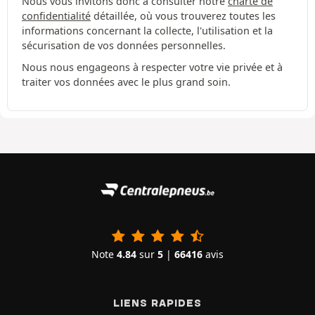
Nous vous invitons donc à consulter notre
charte de
confidentialité
détaillée, où vous trouverez toutes les
informations concernant la collecte, l'utilisation et la
sécurisation de vos données personnelles.
Nous nous engageons à respecter votre vie privée et à
traiter vos données avec le plus grand soin.
Note
4.84
sur
5
|
66416
avis
LIENS RAPIDES