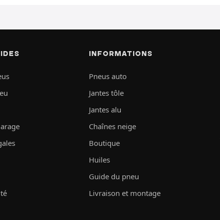
PIDES
INFORMATIONS
eus
Pneus auto
neu
Jantes tôle
Jantes alu
garage
Chaînes neige
gales
Boutique
Huiles
Guide du pneu
ité
Livraison et montage