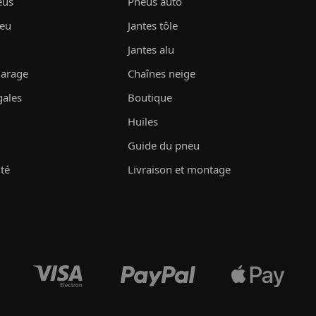
eus
Pneus auto
neu
Jantes tôle
Jantes alu
garage
Chaînes neige
gales
Boutique
Huiles
Guide du pneu
ité
Livraison et montage