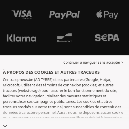
Continuer à naviguer sans accepter >
À PROPOS DES COOKIES ET AUTRES TRACEURS
Centralepneus.be (AD TYRES) et ses partenaires (Google, Hotjar,
Microsoft) utilisent des témoins de connexion (cookies) et autres
traceurs (webstorage) pour assurer le bon fonctionnement du site,
faciliter votre navigation, réaliser des mesures statistiques et
personnaliser ses campagnes publicitaires. Les cookies et autres
traceurs stockés sur votre terminal, sont susceptibles de contenir des
données à caractère personnel. Aussi, nous ne déposons aucun cookie
ou autre traceur sans votre consentement libre et éclairé à l’exception
de ceux indispensables pour le fonctionnement du site. Nous
conservons votre choix pendant 6 mois. Vous pouvez retirer votre