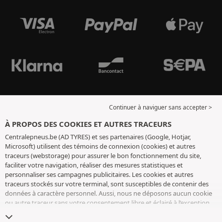
Continuer à naviguer sans accepter >
À PROPOS DES COOKIES ET AUTRES TRACEURS
Centralepneus.be (AD TYRES) et ses partenaires (Google, Hotjar,
Microsoft) utilisent des témoins de connexion (cookies) et autres
traceurs (webstorage) pour assurer le bon fonctionnement du site,
faciliter votre navigation, réaliser des mesures statistiques et
personnaliser ses campagnes publicitaires. Les cookies et autres
traceurs stockés sur votre terminal, sont susceptibles de contenir des
données à caractère personnel. Aussi, nous ne déposons aucun cookie
ou autre traceur sans votre consentement libre et éclairé à l’exception
de ceux indispensables pour le fonctionnement du site. Nous
conservons votre choix pendant 6 mois. Vous pouvez retirer votre