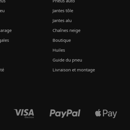
eus
Pneus auto
neu
Jantes tôle
Jantes alu
garage
Chaînes neige
gales
Boutique
Huiles
Guide du pneu
ité
Livraison et montage