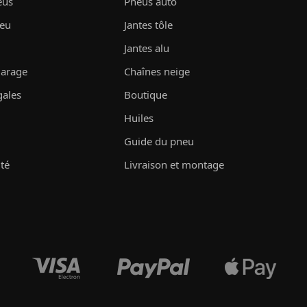
eus
Pneus auto
neu
Jantes tôle
Jantes alu
garage
Chaînes neige
gales
Boutique
Huiles
Guide du pneu
ité
Livraison et montage