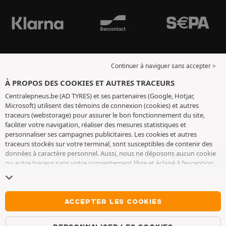
Continuer à naviguer sans accepter >
À PROPOS DES COOKIES ET AUTRES TRACEURS
Centralepneus.be (AD TYRES) et ses partenaires (Google, Hotjar,
Microsoft) utilisent des témoins de connexion (cookies) et autres
traceurs (webstorage) pour assurer le bon fonctionnement du site,
faciliter votre navigation, réaliser des mesures statistiques et
personnaliser ses campagnes publicitaires. Les cookies et autres
traceurs stockés sur votre terminal, sont susceptibles de contenir des
données à caractère personnel. Aussi, nous ne déposons aucun cookie
ou autre traceur sans votre consentement libre et éclairé à l’exception
de ceux indispensables pour le fonctionnement du site. Nous
conservons votre choix pendant 6 mois. Vous pouvez retirer votre
consentement à tout moment en vous rendant sur la
page cookies et
autres traceurs
. Vous pouvez choisir de continuer à naviguer sans
ACCEPTER LES COOKIES
accepter le dépôt de cookies ou autres traceurs. Le refus ne fait pas
obstacle à l’accès aux services AD TYRES. Pour plus d’informations, nous