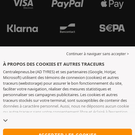
Continuer à naviguer sans accepter >
À PROPOS DES COOKIES ET AUTRES TRACEURS
Centralepneus.be (AD TYRES) et ses partenaires (Google, Hotjar,
Microsoft) utilisent des témoins de connexion (cookies) et autres
traceurs (webstorage) pour assurer le bon fonctionnement du site,
faciliter votre navigation, réaliser des mesures statistiques et
personnaliser ses campagnes publicitaires. Les cookies et autres
traceurs stockés sur votre terminal, sont susceptibles de contenir des
données à caractère personnel. Aussi, nous ne déposons aucun cookie
ou autre traceur sans votre consentement libre et éclairé à l’exception
de ceux indispensables pour le fonctionnement du site. Nous
conservons votre choix pendant 6 mois. Vous pouvez retirer votre
consentement à tout moment en vous rendant sur la
page cookies et
autres traceurs
. Vous pouvez choisir de continuer à naviguer sans
ACCEPTER LES COOKIES