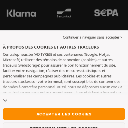
Continuer à naviguer sans accepter >
À PROPOS DES COOKIES ET AUTRES TRACEURS
Centralepneus.be (AD TYRES) et ses partenaires (Google, Hotjar,
Microsoft) utilisent des témoins de connexion (cookies) et autres
traceurs (webstorage) pour assurer le bon fonctionnement du site,
faciliter votre navigation, réaliser des mesures statistiques et
personnaliser ses campagnes publicitaires. Les cookies et autres
traceurs stockés sur votre terminal, sont susceptibles de contenir des
données à caractère personnel. Aussi, nous ne déposons aucun cookie
ou autre traceur sans votre consentement libre et éclairé à l’exception
de ceux indispensables pour le fonctionnement du site. Nous
conservons votre choix pendant 6 mois. Vous pouvez retirer votre
consentement à tout moment en vous rendant sur la
page cookies et
autres traceurs
. Vous pouvez choisir de continuer à naviguer sans
ACCEPTER LES COOKIES
accepter le dépôt de cookies ou autres traceurs. Le refus ne fait pas
obstacle à l’accès aux services AD TYRES. Pour plus d’informations, nous