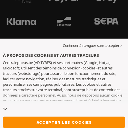
Continuer à naviguer sans accepter >
À PROPOS DES COOKIES ET AUTRES TRACEURS
Centralepneus.be (AD TYRES) et ses partenaires (Google, Hotjar,
Microsoft) utilisent des témoins de connexion (cookies) et autres
traceurs (webstorage) pour assurer le bon fonctionnement du site,
faciliter votre navigation, réaliser des mesures statistiques et
personnaliser ses campagnes publicitaires. Les cookies et autres
traceurs stockés sur votre terminal, sont susceptibles de contenir des
données à caractère personnel. Aussi, nous ne déposons aucun cookie
ou autre traceur sans votre consentement libre et éclairé à l’exception
de ceux indispensables pour le fonctionnement du site. Nous
conservons votre choix pendant 6 mois. Vous pouvez retirer votre
consentement à tout moment en vous rendant sur la
page cookies et
autres traceurs
. Vous pouvez choisir de continuer à naviguer sans
ACCEPTER LES COOKIES
accepter le dépôt de cookies ou autres traceurs. Le refus ne fait pas