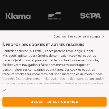
Continuer à naviguer sans accepter >
À PROPOS DES COOKIES ET AUTRES TRACEURS
Centralepneus.be (AD TYRES) et ses partenaires (Google, Hotjar,
Microsoft) utilisent des témoins de connexion (cookies) et autres
traceurs (webstorage) pour assurer le bon fonctionnement du site,
faciliter votre navigation, réaliser des mesures statistiques et
personnaliser ses campagnes publicitaires. Les cookies et autres
traceurs stockés sur votre terminal, sont susceptibles de contenir des
données à caractère personnel. Aussi, nous ne déposons aucun cookie
ou autre traceur sans votre consentement libre et éclairé à l’exception
de ceux indispensables pour le fonctionnement du site. Nous
conservons votre choix pendant 6 mois. Vous pouvez retirer votre
consentement à tout moment en vous rendant sur la
page cookies et
autres traceurs
. Vous pouvez choisir de continuer à naviguer sans
ACCEPTER LES COOKIES
accepter le dépôt de cookies ou autres traceurs. Le refus ne fait pas