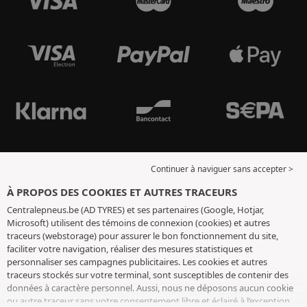
Continuer à naviguer sans accepter >
À PROPOS DES COOKIES ET AUTRES TRACEURS
Centralepneus.be (AD TYRES) et ses partenaires (Google, Hotjar,
Microsoft) utilisent des témoins de connexion (cookies) et autres
traceurs (webstorage) pour assurer le bon fonctionnement du site,
faciliter votre navigation, réaliser des mesures statistiques et
personnaliser ses campagnes publicitaires. Les cookies et autres
traceurs stockés sur votre terminal, sont susceptibles de contenir des
données à caractère personnel. Aussi, nous ne déposons aucun cookie
ou autre traceur sans votre consentement libre et éclairé à l’exception