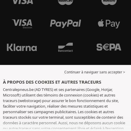
Continuer à naviguer sans accepter >
À PROPOS DES COOKIES ET AUTRES TRACEURS
Centralepneus.be (AD TYRES) et ses partenaires (Google, Hotjar,
Microsoft) utilisent des témoins de connexion (cookies) et autres
traceurs (webstorage) pour assurer le bon fonctionnement du site,
faciliter votre navigation, réaliser des mesures statistiques et
personnaliser ses campagnes publicitaires. Les cookies et autres
traceurs stockés sur votre terminal, sont susceptibles de contenir des
données à caractère personnel. Aussi, nous ne déposons aucun cookie
ou autre traceur sans votre consentement libre et éclairé à l’exception