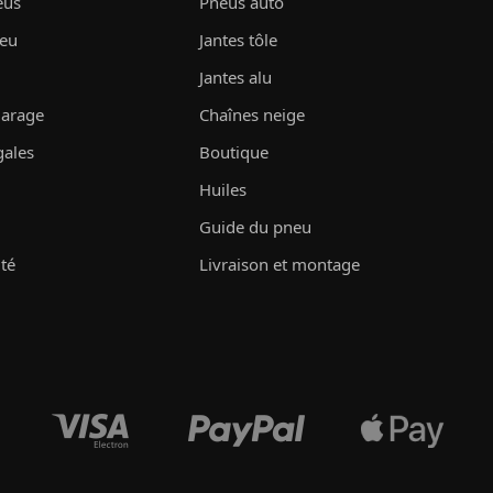
eus
Pneus auto
neu
Jantes tôle
Jantes alu
garage
Chaînes neige
gales
Boutique
Huiles
Guide du pneu
ité
Livraison et montage