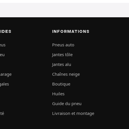
PIDES
INFORMATIONS
eus
Pneus auto
neu
Jantes tôle
Jantes alu
garage
Chaînes neige
gales
Boutique
Huiles
Guide du pneu
ité
Livraison et montage