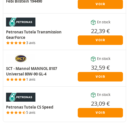
Febi Bilstein 194490
VOIR
En stock
22,39
€
Petronas Tutela Transmission
GearForce
VOIR
3 avis
En stock
32,59
€
SCT - Mannol MANNOL 8107
Universal 80W-90 GL-4
VOIR
1 avis
En stock
23,09
€
Petronas Tutela CS Speed
5 avis
VOIR