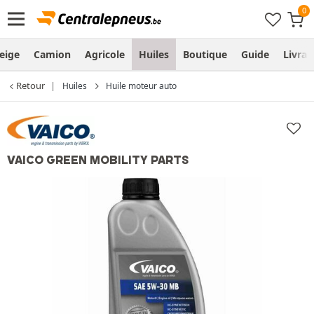
eige
Camion
Agricole
Huiles
Boutique
Guide
Livra
Retour
Huiles
Huile moteur auto
VAICO GREEN MOBILITY PARTS