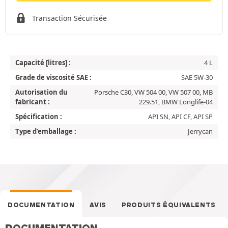
Transaction Sécurisée
Capacité [litres] :
4 L
Grade de viscosité SAE :
SAE 5W-30
Autorisation du
Porsche C30, VW 504 00, VW 507 00, MB
fabricant :
229.51, BMW Longlife-04
Spécification :
API SN, API CF, API SP
Type d'emballage :
Jerrycan
DOCUMENTATION
AVIS
PRODUITS ÉQUIVALENTS
DOCUMENTATION