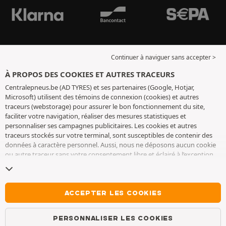
Continuer à naviguer sans accepter >
À PROPOS DES COOKIES ET AUTRES TRACEURS
Centralepneus.be (AD TYRES) et ses partenaires (Google, Hotjar,
Microsoft) utilisent des témoins de connexion (cookies) et autres
traceurs (webstorage) pour assurer le bon fonctionnement du site,
faciliter votre navigation, réaliser des mesures statistiques et
personnaliser ses campagnes publicitaires. Les cookies et autres
traceurs stockés sur votre terminal, sont susceptibles de contenir des
données à caractère personnel. Aussi, nous ne déposons aucun cookie
ou autre traceur sans votre consentement libre et éclairé à l’exception
de ceux indispensables pour le fonctionnement du site. Nous
conservons votre choix pendant 6 mois. Vous pouvez retirer votre
consentement à tout moment en vous rendant sur la
page cookies et
autres traceurs
. Vous pouvez choisir de continuer à naviguer sans
ACCEPTER LES COOKIES
accepter le dépôt de cookies ou autres traceurs. Le refus ne fait pas
obstacle à l’accès aux services AD TYRES. Pour plus d’informations, nous
PERSONNALISER LES COOKIES
vous invitons à consulter
la page cookies et autres traceurs
.