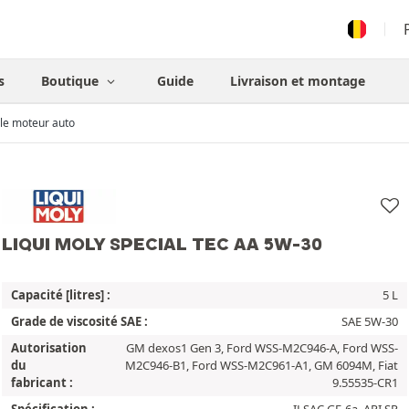
s
Boutique
Guide
Livraison et montage
le moteur auto
LIQUI MOLY SPECIAL TEC AA 5W-30
Capacité [litres] :
5 L
Grade de viscosité SAE :
SAE 5W-30
Autorisation
GM dexos1 Gen 3, Ford WSS-M2C946-A, Ford WSS-
du
M2C946-B1, Ford WSS-M2C961-A1, GM 6094M, Fiat
fabricant :
9.55535-CR1
Spécification :
ILSAC GF-6a, API SP