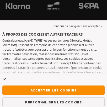
Continuer à naviguer sans accepter >
À PROPOS DES COOKIES ET AUTRES TRACEURS
Centralepneus.be (AD TYRES) et ses partenaires (Google, Hotjar,
Microsoft) utilisent des témoins de connexion (cookies) et autres
traceurs (webstorage) pour assurer le bon fonctionnement du site,
faciliter votre navigation, réaliser des mesures statistiques et
personnaliser ses campagnes publicitaires. Les cookies et autres
traceurs stockés sur votre terminal, sont susceptibles de contenir des
données à caractère personnel. Aussi, nous ne déposons aucun cookie
ou autre traceur sans votre consentement libre et éclairé à l’exception
de ceux indispensables pour le fonctionnement du site. Nous
conservons votre choix pendant 6 mois. Vous pouvez retirer votre
consentement à tout moment en vous rendant sur la
page cookies et
autres traceurs
. Vous pouvez choisir de continuer à naviguer sans
ACCEPTER LES COOKIES
accepter le dépôt de cookies ou autres traceurs. Le refus ne fait pas
obstacle à l’accès aux services AD TYRES. Pour plus d’informations, nous
PERSONNALISER LES COOKIES
vous invitons à consulter
la page cookies et autres traceurs
.