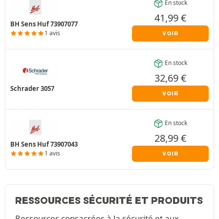
En stock
41,99
€
BH Sens Huf 73907077
1 avis
VOIR
En stock
32,69
€
Schrader 3057
VOIR
En stock
28,99
€
BH Sens Huf 73907043
1 avis
VOIR
RESSOURCES SÉCURITÉ ET PRODUITS
Ressources consacrées à la sécurité et aux