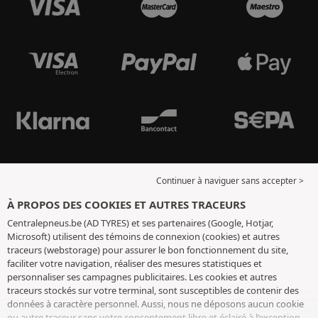
Continuer à naviguer sans accepter >
À PROPOS DES COOKIES ET AUTRES TRACEURS
Centralepneus.be (AD TYRES) et ses partenaires (Google, Hotjar,
Microsoft) utilisent des témoins de connexion (cookies) et autres
traceurs (webstorage) pour assurer le bon fonctionnement du site,
faciliter votre navigation, réaliser des mesures statistiques et
personnaliser ses campagnes publicitaires. Les cookies et autres
traceurs stockés sur votre terminal, sont susceptibles de contenir des
données à caractère personnel. Aussi, nous ne déposons aucun cookie
ou autre traceur sans votre consentement libre et éclairé à l’exception