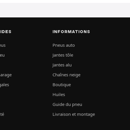
PIDES
INFORMATIONS
eus
Pneus auto
neu
Jantes tôle
Jantes alu
garage
Chaînes neige
gales
Boutique
Huiles
Guide du pneu
ité
Livraison et montage