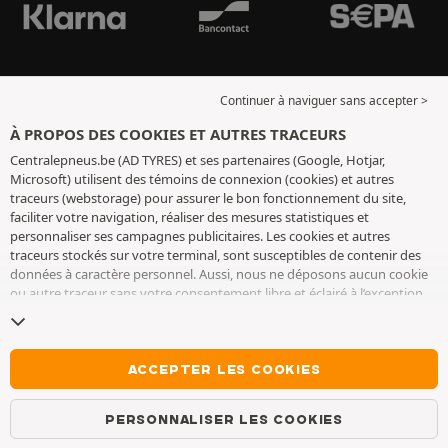
Continuer à naviguer sans accepter >
À PROPOS DES COOKIES ET AUTRES TRACEURS
Centralepneus.be (AD TYRES) et ses partenaires (Google, Hotjar,
Microsoft) utilisent des témoins de connexion (cookies) et autres
traceurs (webstorage) pour assurer le bon fonctionnement du site,
faciliter votre navigation, réaliser des mesures statistiques et
personnaliser ses campagnes publicitaires. Les cookies et autres
traceurs stockés sur votre terminal, sont susceptibles de contenir des
données à caractère personnel. Aussi, nous ne déposons aucun cookie
ou autre traceur sans votre consentement libre et éclairé à l’exception
de ceux indispensables pour le fonctionnement du site. Nous
conservons votre choix pendant 6 mois. Vous pouvez retirer votre
consentement à tout moment en vous rendant sur la
page cookies et
autres traceurs
. Vous pouvez choisir de continuer à naviguer sans
ACCEPTER LES COOKIES
accepter le dépôt de cookies ou autres traceurs. Le refus ne fait pas
obstacle à l’accès aux services AD TYRES. Pour plus d’informations, nous
PERSONNALISER LES COOKIES
vous invitons à consulter
la page cookies et autres traceurs
.