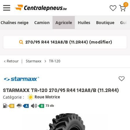
Chaînes neige
Camion
Agricole
Huiles
Boutique
Guid
270/95 R44 142A8/B (11.2R44) (modifier)
Retour
Starmaxx
TR-120
STARMAXX TR-120
270/95 R44 142A8/B (11.2R44)
Catégorie :
Roue Motrice
73 db
D
A
B