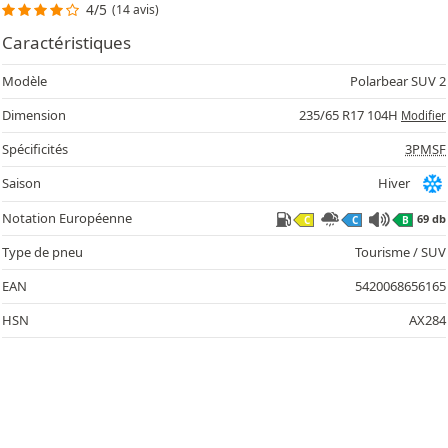
4/5
(14 avis)
Caractéristiques
Modèle
Polarbear SUV 2
Dimension
235/65 R17 104H
Modifier
Spécificités
3PMSF
Saison
Hiver
Notation Européenne
69 db
C
C
B
Type de pneu
Tourisme / SUV
EAN
5420068656165
HSN
AX284