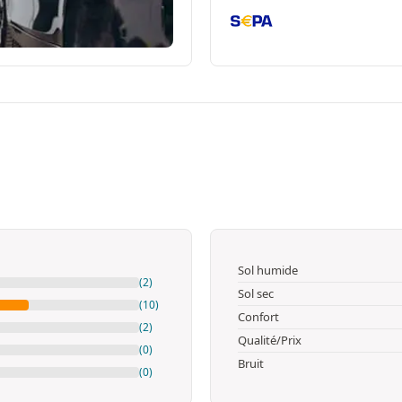
Sol humide
(2)
Sol sec
(10)
Confort
(2)
Qualité/Prix
(0)
Bruit
(0)