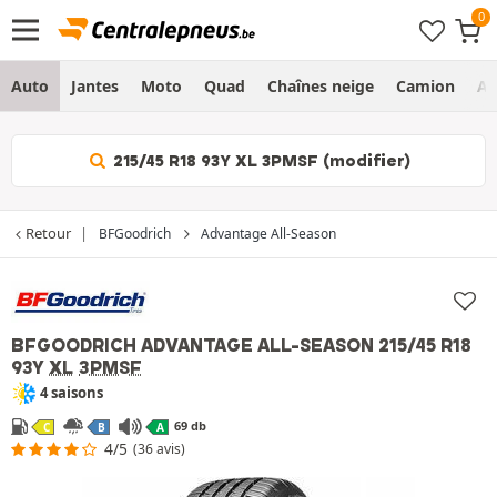
Auto
Jantes
Moto
Quad
Chaînes neige
Camion
Ag
215/45 R18 93Y XL 3PMSF (modifier)
Retour
BFGoodrich
Advantage All-Season
BFGOODRICH ADVANTAGE ALL-SEASON
215/45 R18
93Y
XL
3PMSF
4 saisons
69 db
C
B
A
4/5
(36 avis)