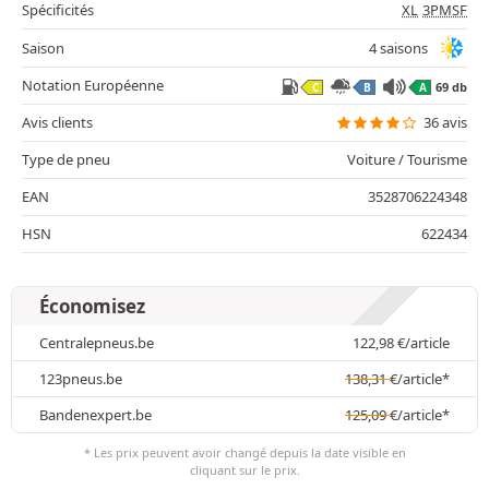
Spécificités
XL
3PMSF
Saison
4 saisons
Notation Européenne
69 db
C
B
A
Avis clients
36 avis
Type de pneu
Voiture / Tourisme
EAN
3528706224348
HSN
622434
Économisez
Centralepneus.be
122,98
€
/article
123pneus.be
138,31
€
/article*
Bandenexpert.be
125,09
€
/article*
* Les prix peuvent avoir changé depuis la date visible en
cliquant sur le prix.