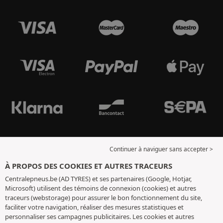
Continuer à naviguer sans accepter >
À PROPOS DES COOKIES ET AUTRES TRACEURS
Centralepneus.be (AD TYRES) et ses partenaires (Google, Hotjar,
Microsoft) utilisent des témoins de connexion (cookies) et autres
traceurs (webstorage) pour assurer le bon fonctionnement du site,
faciliter votre navigation, réaliser des mesures statistiques et
personnaliser ses campagnes publicitaires. Les cookies et autres