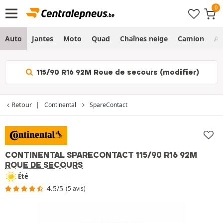
Auto
Jantes
Moto
Quad
Chaînes neige
Camion
Ag
115/90 R16 92M Roue de secours (modifier)
Retour
Continental
SpareContact
CONTINENTAL SPARECONTACT
115/90 R16 92M
ROUE DE SECOURS
Été
4.5/5
(5 avis)