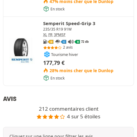
47% moins cher que le Dunlop
En stock
Semperit Speed-Grip 3
235/35 R19 91W
XL
FR
3PMSF
72 db
D
C
B
2 avis
Tourisme hiver
177,79
€
28% moins cher que le Dunlop
En stock
AVIS
212 commentaires client
4 sur 5 étoiles
Cliquez sur une ligne pour filtrer les avis.