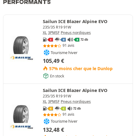
PERFORMANTS
Sailun ICE Blazer Alpine EVO
235/35 R19 91W
XL
3PMSF
Pneus nordiques
72 db
E
B
B
91 avis
Tourisme hiver
105,49
€
57% moins cher que le Dunlop
En stock
Sailun ICE Blazer Alpine EVO
235/35 R19 91W
XL
3PMSF
Pneus nordiques
72 db
E
C
91 avis
Tourisme hiver
132,48
€