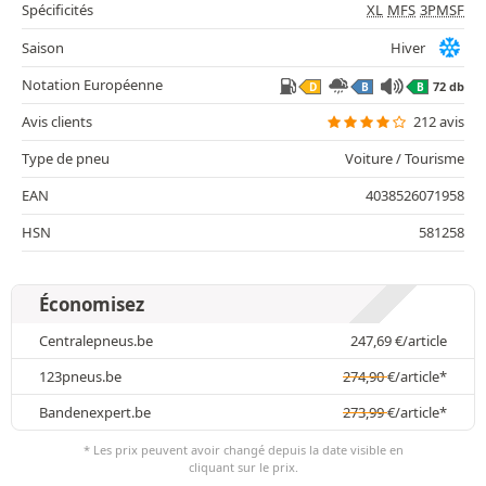
Spécificités
XL
MFS
3PMSF
Saison
Hiver
Notation Européenne
72 db
D
B
B
Avis clients
212 avis
Type de pneu
Voiture / Tourisme
EAN
4038526071958
HSN
581258
Économisez
Centralepneus.be
247,69
€
/article
123pneus.be
274,90
€
/article*
Bandenexpert.be
273,99
€
/article*
* Les prix peuvent avoir changé depuis la date visible en
cliquant sur le prix.