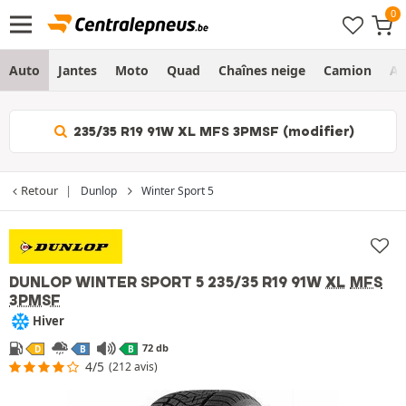
Auto
Jantes
Moto
Quad
Chaînes neige
Camion
Ag
235/35 R19 91W XL MFS 3PMSF (modifier)
Retour
Dunlop
Winter Sport 5
DUNLOP WINTER SPORT 5
235/35 R19 91W
XL
MFS
3PMSF
Hiver
72 db
D
B
B
4/5
(212 avis)