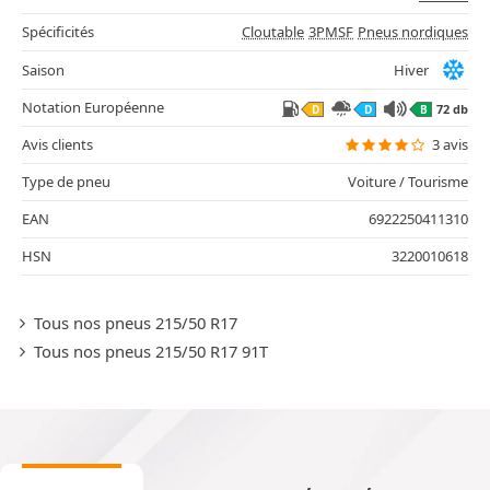
Spécificités
Cloutable
3PMSF
Pneus nordiques
Saison
Hiver
Notation Européenne
72 db
D
D
B
Avis clients
3 avis
Type de pneu
Voiture / Tourisme
EAN
6922250411310
HSN
3220010618
Tous nos pneus 215/50 R17
Tous nos pneus 215/50 R17 91T