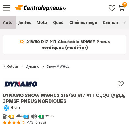
Auto
Jantes
Moto
Quad
Chaînes neige
Camion
Ag
215/50 R17 91T Cloutable 3PMSF Pneus
nordiques (modifier)
Retour
Dynamo
Snow MWH02
DYNAMO SNOW MWH02
215/50 R17 91T
CLOUTABLE
3PMSF
PNEUS NORDIQUES
Hiver
72 db
D
D
B
4/5
(3 avis)