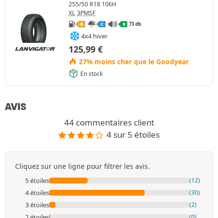
255/50 R18 106H
XL
3PMSF
73 db
D
C
B
4x4 hiver
125,99
€
27% moins cher que le Goodyear
En stock
AVIS
44 commentaires client
4 sur 5 étoiles
Cliquez sur une ligne pour filtrer les avis.
5 étoiles
(12)
4 étoiles
(30)
3 étoiles
(2)
2 étoiles
(0)