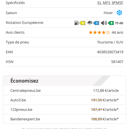
Spécificités
XL
MFS
3PMSF
Saison
Hiver
Notation Européenne
73 db
C
C
B
Avis clients
44 avis
Type de pneu
Tourisme / SUV
EAN
4038526073419
HSN
581407
Économisez
Centralepneus.be
172,88
€
/article
Auto5.be
191,50
€
/article*
123pneus.be
187,47
€
/article*
Bandenexpert.be
186,89
€
/article*
* Les prix peuvent avoir changé depuis la date visible en