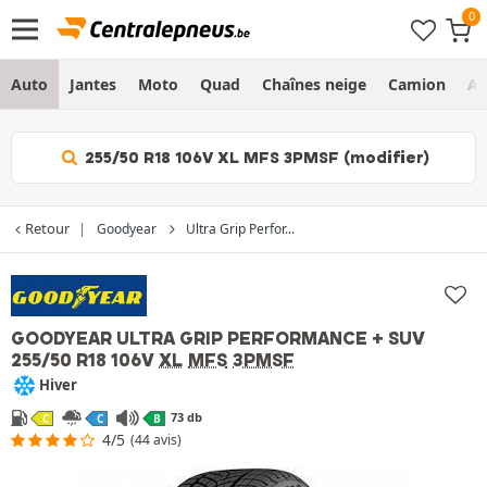
Auto
Jantes
Moto
Quad
Chaînes neige
Camion
Ag
255/50 R18 106V XL MFS 3PMSF (modifier)
Retour
Goodyear
Ultra Grip Perfor...
GOODYEAR ULTRA GRIP PERFORMANCE + SUV
255/50 R18 106V
XL
MFS
3PMSF
Hiver
73 db
C
C
B
4/5
(44 avis)