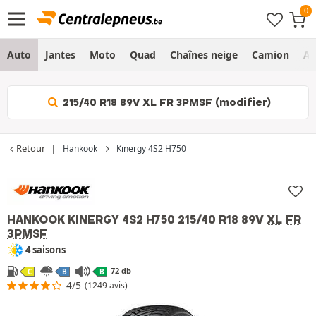
Auto
Jantes
Moto
Quad
Chaînes neige
Camion
Ag
215/40 R18 89V XL FR 3PMSF (modifier)
Retour
Hankook
Kinergy 4S2 H750
HANKOOK KINERGY 4S2 H750
215/40 R18 89V
XL
FR
3PMSF
4 saisons
72 db
C
B
B
4/5
(1249 avis)