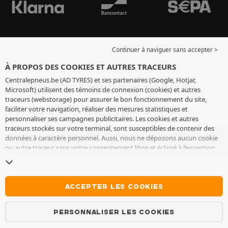
Continuer à naviguer sans accepter >
À PROPOS DES COOKIES ET AUTRES TRACEURS
Centralepneus.be (AD TYRES) et ses partenaires (Google, Hotjar,
Microsoft) utilisent des témoins de connexion (cookies) et autres
traceurs (webstorage) pour assurer le bon fonctionnement du site,
faciliter votre navigation, réaliser des mesures statistiques et
personnaliser ses campagnes publicitaires. Les cookies et autres
traceurs stockés sur votre terminal, sont susceptibles de contenir des
données à caractère personnel. Aussi, nous ne déposons aucun cookie
ou autre traceur sans votre consentement libre et éclairé à l’exception
de ceux indispensables pour le fonctionnement du site. Nous
conservons votre choix pendant 6 mois. Vous pouvez retirer votre
consentement à tout moment en vous rendant sur la
page cookies et
autres traceurs
. Vous pouvez choisir de continuer à naviguer sans
ACCEPTER LES COOKIES
accepter le dépôt de cookies ou autres traceurs. Le refus ne fait pas
obstacle à l’accès aux services AD TYRES. Pour plus d’informations, nous
PERSONNALISER LES COOKIES
vous invitons à consulter
la page cookies et autres traceurs
.