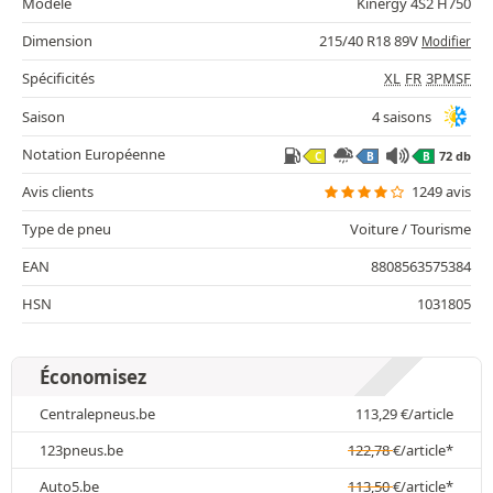
Modèle
Kinergy 4S2 H750
Dimension
215/40 R18 89V
Modifier
Spécificités
XL
FR
3PMSF
Saison
4 saisons
Notation Européenne
72 db
C
B
B
Avis clients
1249 avis
Type de pneu
Voiture / Tourisme
EAN
8808563575384
HSN
1031805
Économisez
Centralepneus.be
113,29
€
/article
123pneus.be
122,78
€
/article*
Auto5.be
113,50
€
/article*