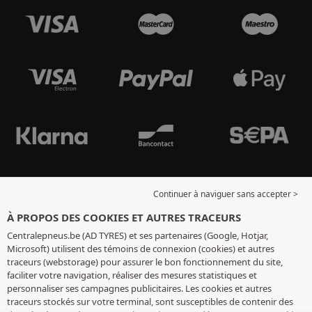
Continuer à naviguer sans accepter >
À PROPOS DES COOKIES ET AUTRES TRACEURS
Centralepneus.be (AD TYRES) et ses partenaires (Google, Hotjar,
Microsoft) utilisent des témoins de connexion (cookies) et autres
traceurs (webstorage) pour assurer le bon fonctionnement du site,
faciliter votre navigation, réaliser des mesures statistiques et
personnaliser ses campagnes publicitaires. Les cookies et autres
traceurs stockés sur votre terminal, sont susceptibles de contenir des