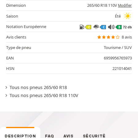
Dimension
265/60 R18 110V
Modifier
Saison
Été
Notation Européenne
72 db
C
C
B
Avis clients
8 avis
Type de pneu
Tourisme / SUV
EAN
6959956765973
HSN
221014041
Tous nos pneus 265/60 R18
Tous nos pneus 265/60 R18 110V
DESCRIPTION
FAQ
AVIS
SÉCURITÉ