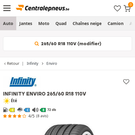
Auto
Jantes
Moto
Quad
Chaînes neige
Camion
Ag
265/60 R18 110V (modifier)
Retour
Infinity
Enviro
INFINITY ENVIRO
265/60 R18 110V
Été
72 db
C
C
B
4/5
(8 avis)