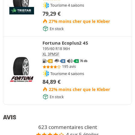
Tourisme 4 saisons
79,29
€
27% moins cher que le Kleber
En stock
Fortuna Ecoplus2 4S
195/60 R18 96H
XL
3PMSF
70 db
D
B
A
195 avis
Tourisme 4 saisons
84,89
€
22% moins cher que le Kleber
En stock
AVIS
623 commentaires client
4 sur 5 étoiles