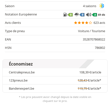
Saison
4 saisons
Notation Européenne
69 db
B
B
A
Avis clients
623 avis
Type de pneu
Voiture / Tourisme
EAN
3528707868022
HSN
786802
Économisez
Centralepneus.be
108,39
€
/article
123pneus.be
128,43
€
/article*
Bandenexpert.be
119,79
€
/article*
* Les prix peuvent avoir changé depuis la date visible en
cliquant sur le prix.