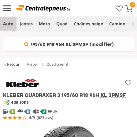
Auto
Jantes
Moto
Quad
Chaînes neige
Camion
Ag
195/60 R18 96H XL 3PMSF (modifier)
Retour
Kleber
Quadraxer 3
KLEBER QUADRAXER 3
195/60 R18 96H
XL
3PMSF
4 saisons
69 db
B
B
A
4/5
(623 avis)