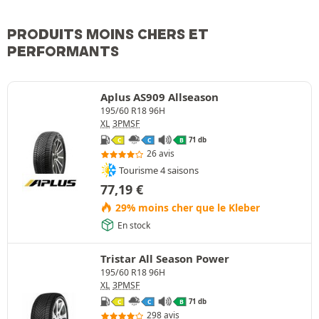
PRODUITS MOINS CHERS ET
PERFORMANTS
Aplus AS909 Allseason
195/60 R18 96H
XL
3PMSF
71 db
C
C
B
26 avis
Tourisme 4 saisons
77,19
€
29% moins cher que le Kleber
En stock
Tristar All Season Power
195/60 R18 96H
XL
3PMSF
71 db
C
C
B
298 avis