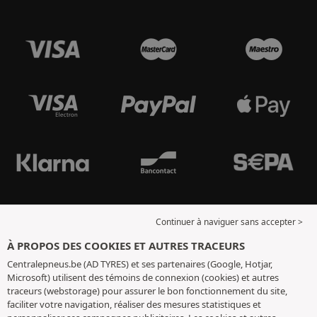
Continuer à naviguer sans accepter >
À PROPOS DES COOKIES ET AUTRES TRACEURS
Centralepneus.be (AD TYRES) et ses partenaires (Google, Hotjar,
Microsoft) utilisent des témoins de connexion (cookies) et autres
traceurs (webstorage) pour assurer le bon fonctionnement du site,
faciliter votre navigation, réaliser des mesures statistiques et