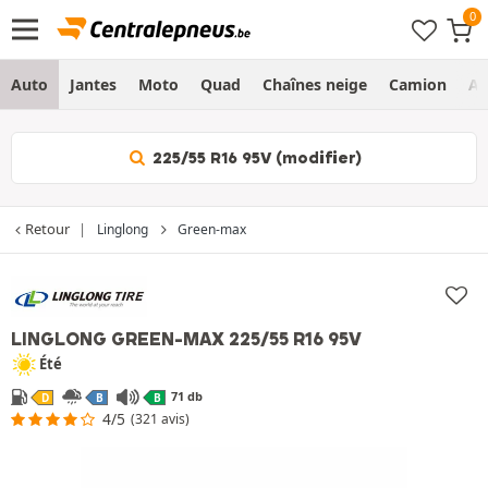
Auto
Jantes
Moto
Quad
Chaînes neige
Camion
Ag
225/55 R16 95V (modifier)
Retour
Linglong
Green-max
LINGLONG GREEN-MAX
225/55 R16 95V
Été
71 db
D
B
B
4/5
(321 avis)