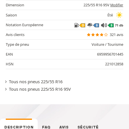
Dimension
225/55 R16 95V
Modifier
Saison
Été
Notation Européenne
71 db
D
B
B
Avis clients
321 avis
Type de pneu
Voiture / Tourisme
EAN
6959956701445
HSN
221012858
Tous nos pneus 225/55 R16
Tous nos pneus 225/55 R16 95V
DESCRIPTION
FAQ
AVIS
SÉCURITÉ