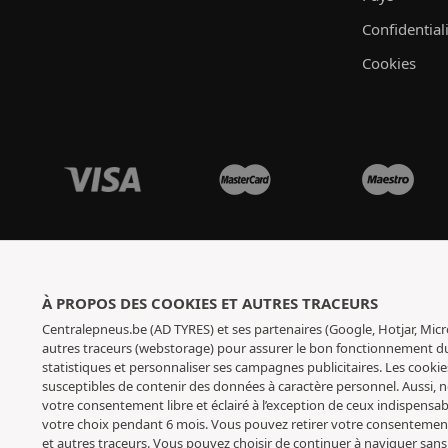
Confidential
Cookies
À PROPOS DES COOKIES ET AUTRES TRACEURS
Centralepneus.be (AD TYRES) et ses partenaires (Google, Hotjar, Micr
autres traceurs (webstorage) pour assurer le bon fonctionnement du s
statistiques et personnaliser ses campagnes publicitaires. Les cookie
susceptibles de contenir des données à caractère personnel. Aussi,
votre consentement libre et éclairé à l’exception de ceux indispens
votre choix pendant 6 mois. Vous pouvez retirer votre consenteme
et autres traceurs
. Vous pouvez choisir de continuer à naviguer sans