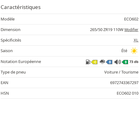
Caractéristiques
Modèle
ECO602
Dimension
265/50 ZR19 110W
Modifier
Spécificités
XL
Saison
Été
Notation Européenne
73 db
C
B
B
Type de pneu
Voiture / Tourisme
EAN
6972743367297
HSN
ECO602 010