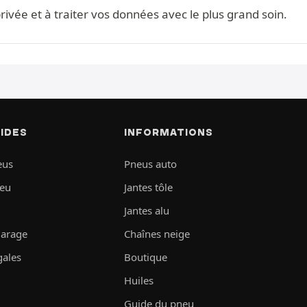
ivée et à traiter vos données avec le plus grand soin.
PIDES
INFORMATIONS
eus
Pneus auto
neu
Jantes tôle
Jantes alu
garage
Chaînes neige
gales
Boutique
Huiles
Guide du pneu