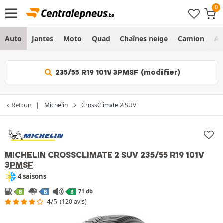
Auto
Jantes
Moto
Quad
Chaînes neige
Camion
Ag
235/55 R19 101V 3PMSF (modifier)
Retour
Michelin
CrossClimate 2 SUV
MICHELIN CROSSCLIMATE 2 SUV
235/55 R19 101V
3PMSF
4 saisons
71 db
B
B
B
4/5
(120 avis)