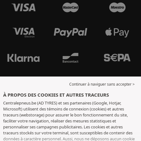
Continuer à naviguer sans accepter >
À PROPOS DES COOKIES ET AUTRES TRACEURS
Centralepneus.be (AD TYRES) et ses partenaires (Google, Hotjar,
Microsoft) utilisent des témoins de connexion (cookies) et autres
traceurs (webstorage) pour assurer le bon fonctionnement du site,
faciliter votre navigation, réaliser des mesures statistiques et
personnaliser ses campagnes publicitaires. Les cookies et autres
traceurs stockés sur votre terminal, sont susceptibles de contenir des
données à caractère personnel. Aussi, nous ne déposons aucun cookie