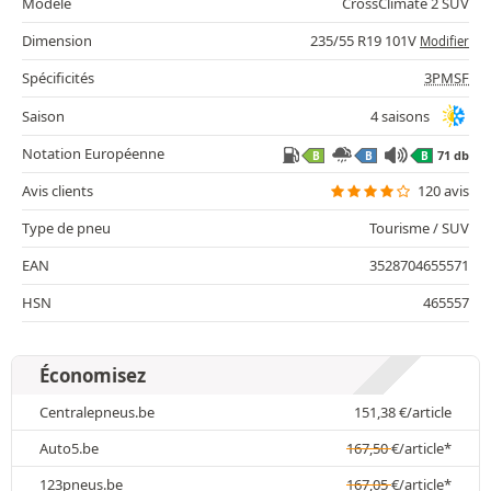
Modèle
CrossClimate 2 SUV
Dimension
235/55 R19 101V
Modifier
Spécificités
3PMSF
Saison
4 saisons
Notation Européenne
71 db
B
B
B
Avis clients
120 avis
Type de pneu
Tourisme / SUV
EAN
3528704655571
HSN
465557
Économisez
Centralepneus.be
151,38
€
/article
Auto5.be
167,50
€
/article*
123pneus.be
167,05
€
/article*