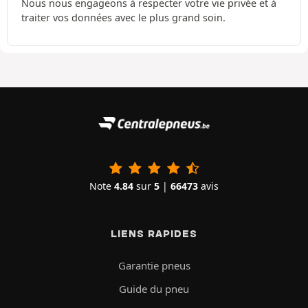
Nous nous engageons à respecter votre vie privée et à
traiter vos données avec le plus grand soin.
Note
4.84
sur
5
|
66473
avis
LIENS RAPIDES
Garantie pneus
Guide du pneu