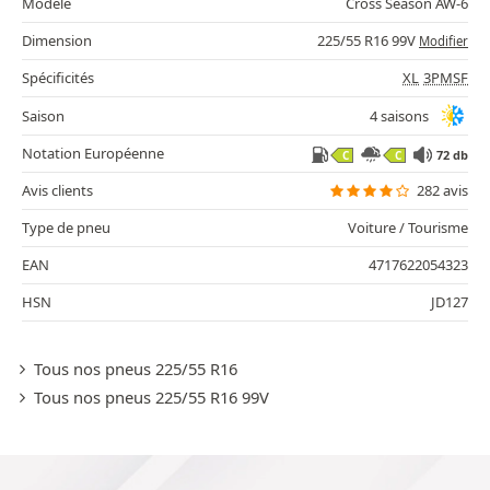
Modèle
Cross Season AW-6
Dimension
225/55 R16 99V
Modifier
Spécificités
XL
3PMSF
Saison
4 saisons
Notation Européenne
72 db
C
C
Avis clients
282 avis
Type de pneu
Voiture / Tourisme
EAN
4717622054323
HSN
JD127
Tous nos pneus 225/55 R16
Tous nos pneus 225/55 R16 99V