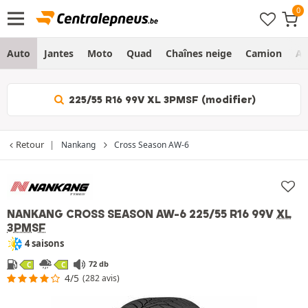
Auto
Jantes
Moto
Quad
Chaînes neige
Camion
Ag
225/55 R16 99V XL 3PMSF (modifier)
Retour
Nankang
Cross Season AW-6
NANKANG CROSS SEASON AW-6
225/55 R16 99V
XL
3PMSF
4 saisons
72 db
C
C
4/5
(282 avis)