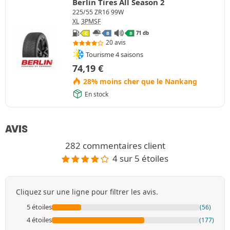
Berlin Tires All Season 2
225/55 ZR16 99W
XL
3PMSF
71 db
C
B
B
20 avis
Tourisme 4 saisons
74,19
€
28% moins cher que le Nankang
En stock
AVIS
282 commentaires client
4 sur 5 étoiles
Cliquez sur une ligne pour filtrer les avis.
5 étoiles
(56)
4 étoiles
(177)