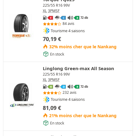
225/55 R16 99V
XL
3PMSF
72 db
E
C
B
84 avis
Tourisme 4 saisons
70,19
€
32% moins cher que le Nankang
En stock
Linglong Green-max All Season
225/55 R16 99V
XL
3PMSF
72 db
B
D
B
232 avis
Tourisme 4 saisons
81,09
€
21% moins cher que le Nankang
En stock