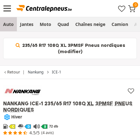
Auto
Jantes
Moto
Quad
Chaînes neige
Camion
Ag
235/65 R17 108Q XL 3PMSF Pneus nordiques
(modifier)
Retour
Nankang
ICE-1
NANKANG ICE-1
235/65 R17 108Q
XL
3PMSF
PNEUS
NORDIQUES
Hiver
72 db
C
D
B
4.5/5
(4 avis)