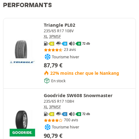
PERFORMANTS
Triangle PL02
235/65 R17 108V
XL
3PMSF
72 db
C
D
B
23 avis
Tourisme hiver
87,79
€
22% moins cher que le Nankang
En stock
Goodride SW608 Snowmaster
235/65 R17 108H
XL
3PMSF
72 db
C
C
B
700 avis
Tourisme hiver
90,79
€