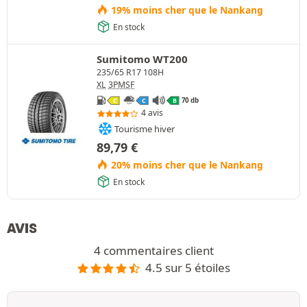
19% moins cher que le Nankang
En stock
Sumitomo WT200
235/65 R17 108H
XL
3PMSF
70 db
C
C
B
4 avis
Tourisme hiver
89,79
€
20% moins cher que le Nankang
En stock
AVIS
4 commentaires client
4.5 sur 5 étoiles