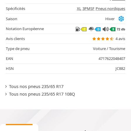
Spécificités
XL
3PMSF
Pneus nordiques
Saison
Hiver
Notation Européenne
72 db
C
D
B
Avis clients
4 avis
Type de pneu
Voiture / Tourisme
EAN
4717622048407
HSN
JC882
Tous nos pneus 235/65 R17
Tous nos pneus 235/65 R17 108Q