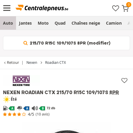
Auto
Jantes
Moto
Quad
Chaînes neige
Camion
Ag
215/70 R15C 109/107S 8PR (modifier)
Retour
Nexen
Roadian CTX
NEXEN ROADIAN CTX
215/70 R15C 109/107S
8PR
Été
72 db
A
A
B
4/5
(10 avis)