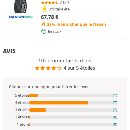
2 avis
Utilitaire été
67,78
€
33% moins cher que le Nexen
En stock
AVIS
10 commentaires client
4 sur 5 étoiles
Cliquez sur une ligne pour filtrer les avis.
5 étoiles
(1)
4 étoiles
(7)
3 étoiles
(2)
2 étoiles
(0)
1 étoile
(0)