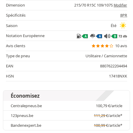
Dimension
215/70 R15C 109/107S
Modifier
Spécificités
8PR
Saison
Été
Notation Européenne
72 db
A
A
B
Avis clients
10 avis
Type de pneu
Utilitaire / Camionnette
EAN
8807622204494
HSN
17418NXK
Économisez
Centralepneus.be
100,79
€
/article
123pneus.be
111,29
€
/article*
Bandenexpert.be
100,99
€
/article*