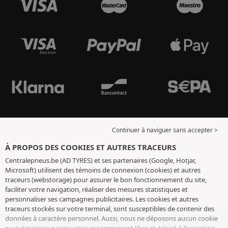
Continuer à naviguer sans accepter >
À PROPOS DES COOKIES ET AUTRES TRACEURS
Centralepneus.be (AD TYRES) et ses partenaires (Google, Hotjar,
Microsoft) utilisent des témoins de connexion (cookies) et autres
traceurs (webstorage) pour assurer le bon fonctionnement du site,
faciliter votre navigation, réaliser des mesures statistiques et
personnaliser ses campagnes publicitaires. Les cookies et autres
traceurs stockés sur votre terminal, sont susceptibles de contenir des
données à caractère personnel. Aussi, nous ne déposons aucun cookie