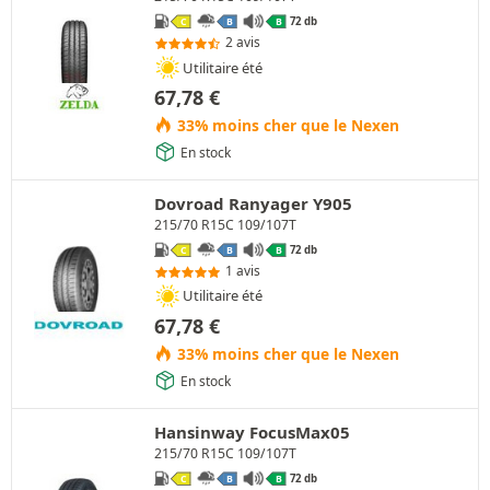
72 db
C
B
B
2 avis
Utilitaire été
67,78
€
33% moins cher que le Nexen
En stock
Dovroad Ranyager Y905
215/70 R15C 109/107T
72 db
C
B
B
1 avis
Utilitaire été
67,78
€
33% moins cher que le Nexen
En stock
Hansinway FocusMax05
215/70 R15C 109/107T
72 db
C
B
B