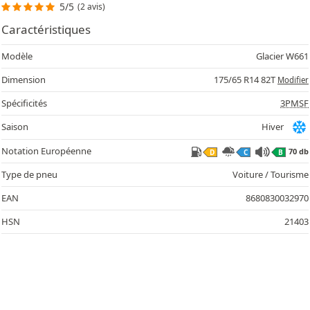
5/5
(2 avis)
Caractéristiques
Modèle
Glacier W661
Dimension
175/65 R14 82T
Modifier
Spécificités
3PMSF
Saison
Hiver
Notation Européenne
70 db
D
C
B
Type de pneu
Voiture / Tourisme
EAN
8680830032970
HSN
21403