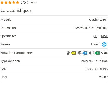
5/5
(2 avis)
Caractéristiques
Modèle
Glacier W661
Dimension
225/50 R17 98T
Modifier
Spécificités
XL
3PMSF
Saison
Hiver
Notation Européenne
72 db
C
C
B
Type de pneu
Voiture / Tourisme
EAN
8680830031195
HSN
25607