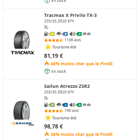
En stock
Tracmax X Privilo TX-3
255/35 ZR20 97Y
XL
69 db
C
B
A
1108 avis
Tourisme été
81,19
€
48% moins cher que le Pirelli
En stock
Sailun Atrezzo ZSR2
255/35 ZR20 97Y
XL
69 db
B
A
A
199 avis
Tourisme été
98,78
€
36% moins cher que le Pirelli