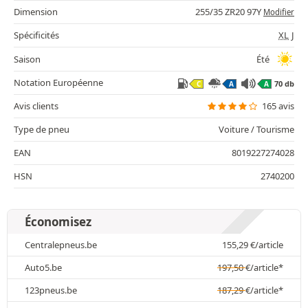
Dimension
255/35 ZR20 97Y
Modifier
Spécificités
XL
J
Saison
Été
Notation Européenne
70 db
C
A
A
Avis clients
165 avis
Type de pneu
Voiture / Tourisme
EAN
8019227274028
HSN
2740200
Économisez
Centralepneus.be
155,29
€
/article
Auto5.be
197,50
€
/article*
123pneus.be
187,29
€
/article*