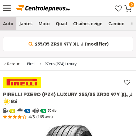
Auto
Jantes
Moto
Quad
Chaînes neige
Camion
Ag
255/35 ZR20 97Y XL J (modifier)
Retour
Pirelli
PZero (PZ4) Luxury
PIRELLI PZERO (PZ4) LUXURY
255/35 ZR20 97Y
XL
J
Été
70 db
C
A
A
4/5
(165 avis)