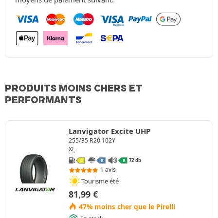
PRODUITS MOINS CHERS ET
PERFORMANTS
Lanvigator Excite UHP
255/35 R20 102Y
XL
72 db
C
B
B
1 avis
Tourisme été
81,99
€
47% moins cher que le Pirelli