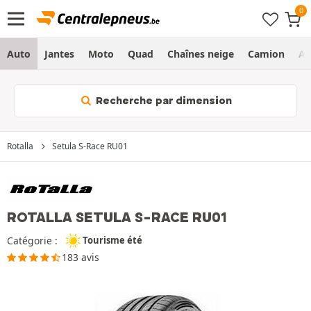
Auto
Jantes
Moto
Quad
Chaînes neige
Camion
Ag
Recherche par dimension
Rotalla
Setula S-Race RU01
ROTALLA SETULA S-RACE RU01
Catégorie :
Tourisme été
183 avis