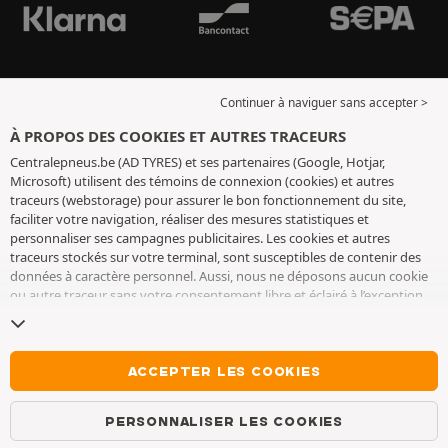
Continuer à naviguer sans accepter >
À PROPOS DES COOKIES ET AUTRES TRACEURS
Centralepneus.be (AD TYRES) et ses partenaires (Google, Hotjar,
Microsoft) utilisent des témoins de connexion (cookies) et autres
traceurs (webstorage) pour assurer le bon fonctionnement du site,
faciliter votre navigation, réaliser des mesures statistiques et
personnaliser ses campagnes publicitaires. Les cookies et autres
traceurs stockés sur votre terminal, sont susceptibles de contenir des
données à caractère personnel. Aussi, nous ne déposons aucun cookie
ou autre traceur sans votre consentement libre et éclairé à l’exception
de ceux indispensables pour le fonctionnement du site. Nous
conservons votre choix pendant 6 mois. Vous pouvez retirer votre
consentement à tout moment en vous rendant sur la
page cookies et
autres traceurs
. Vous pouvez choisir de continuer à naviguer sans
ACCEPTER LES COOKIES
accepter le dépôt de cookies ou autres traceurs. Le refus ne fait pas
obstacle à l’accès aux services AD TYRES. Pour plus d’informations, nous
PERSONNALISER LES COOKIES
vous invitons à consulter
la page cookies et autres traceurs
.