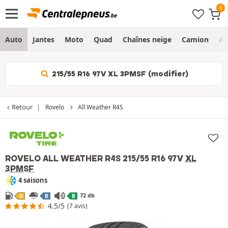
Auto
Jantes
Moto
Quad
Chaînes neige
Camion
Ag
215/55 R16 97V XL 3PMSF (modifier)
Retour
Rovelo
All Weather R4S
ROVELO ALL WEATHER R4S
215/55 R16 97V
XL
3PMSF
4 saisons
72 db
D
B
B
4.5/5
(7 avis)