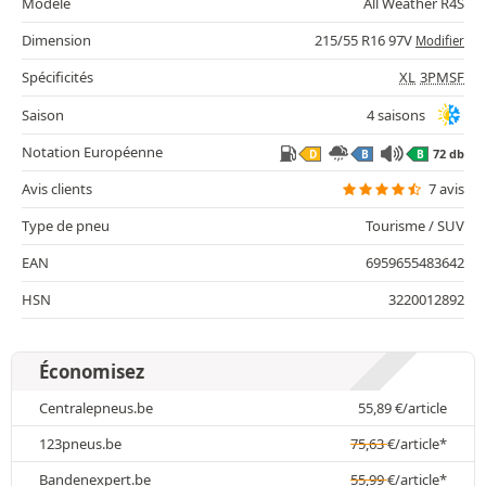
Modèle
All Weather R4S
Dimension
215/55 R16 97V
Modifier
Spécificités
XL
3PMSF
Saison
4 saisons
Notation Européenne
72 db
D
B
B
Avis clients
7 avis
Type de pneu
Tourisme / SUV
EAN
6959655483642
HSN
3220012892
Économisez
Centralepneus.be
55,89
€
/article
123pneus.be
75,63
€
/article*
Bandenexpert.be
55,99
€
/article*