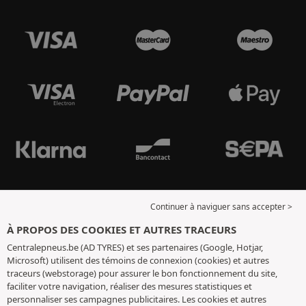
Continuer à naviguer sans accepter >
À PROPOS DES COOKIES ET AUTRES TRACEURS
Centralepneus.be (AD TYRES) et ses partenaires (Google, Hotjar,
Microsoft) utilisent des témoins de connexion (cookies) et autres
traceurs (webstorage) pour assurer le bon fonctionnement du site,
faciliter votre navigation, réaliser des mesures statistiques et
personnaliser ses campagnes publicitaires. Les cookies et autres