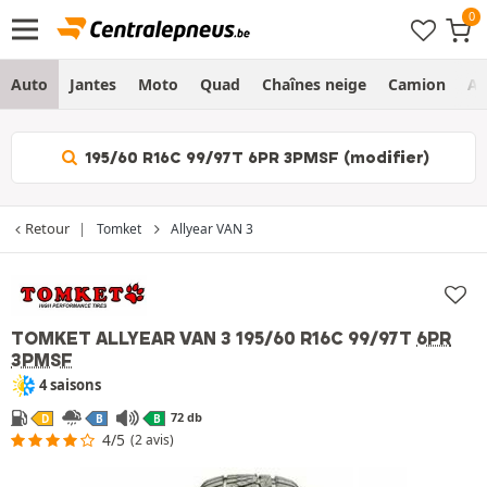
Auto
Jantes
Moto
Quad
Chaînes neige
Camion
Ag
195/60 R16C 99/97T 6PR 3PMSF (modifier)
Retour
Tomket
Allyear VAN 3
TOMKET ALLYEAR VAN 3
195/60 R16C 99/97T
6PR
3PMSF
4 saisons
72 db
D
B
B
4/5
(2 avis)