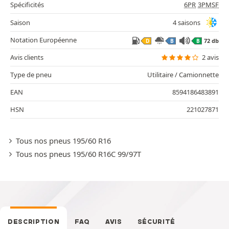
Spécificités
6PR
3PMSF
Saison
4 saisons
Notation Européenne
72 db
D
B
B
Avis clients
2 avis
Type de pneu
Utilitaire / Camionnette
EAN
8594186483891
HSN
221027871
Tous nos pneus 195/60 R16
Tous nos pneus 195/60 R16C 99/97T
DESCRIPTION
FAQ
AVIS
SÉCURITÉ