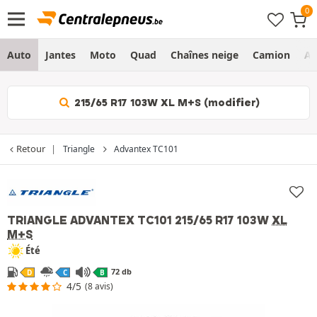
Auto
Jantes
Moto
Quad
Chaînes neige
Camion
Ag
215/65 R17 103W XL M+S (modifier)
Retour
Triangle
Advantex TC101
TRIANGLE ADVANTEX TC101
215/65 R17 103W
XL
M+S
Été
72 db
D
C
B
4/5
(8 avis)