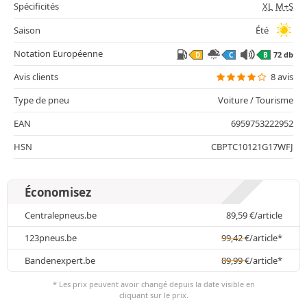
Spécificités
XL
M+S
Saison
Été
Notation Européenne
72 db
D
C
B
Avis clients
8 avis
Type de pneu
Voiture / Tourisme
EAN
6959753222952
HSN
CBPTC10121G17WFJ
Économisez
Centralepneus.be
89,59
€
/article
123pneus.be
99,42
€
/article*
Bandenexpert.be
89,99
€
/article*
* Les prix peuvent avoir changé depuis la date visible en
cliquant sur le prix.